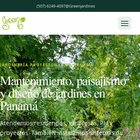
(507) 6249-4097
@Greenjardines
Abrir
menú
JARDINERÍA PROFESIONAL EN PANAMÁ
Mantenimiento, paisajismo
y diseño de jardines en
Panamá
Atendemos residencias, empresas, PH y
proyectos. También instalamos sistemas de