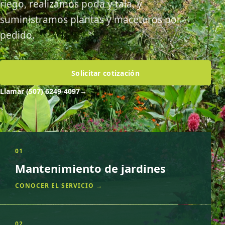
riego, realizamos poda y tala, y
suministramos plantas y maceteros por
pedido.
Solicitar cotización
Llamar (507) 6249-4097
→
01
Mantenimiento de jardines
CONOCER EL SERVICIO →
02