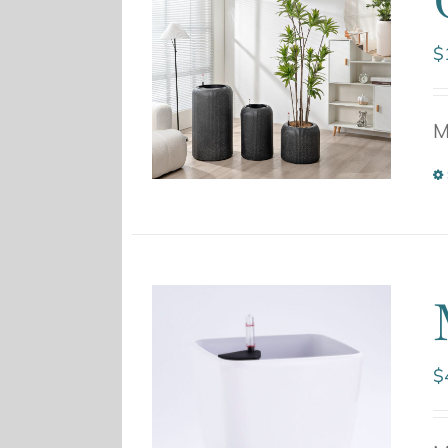
$
M
$