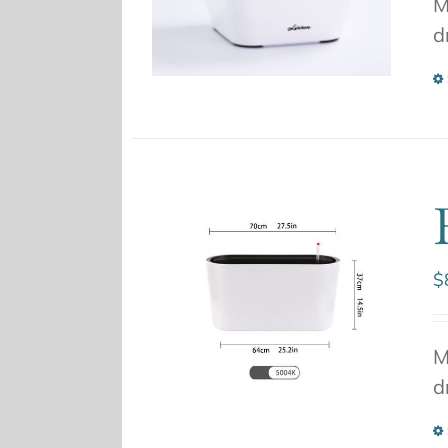
M
d
$
M
d