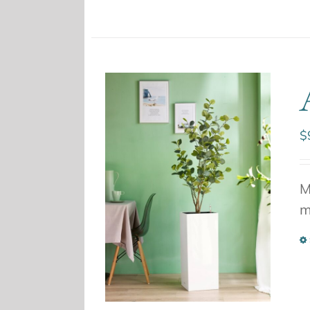
$
M
m