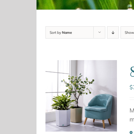
Sort by
Name
Sho
$
M
m