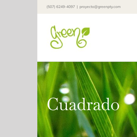
Skip
(507) 6249-4097
|
proyecto@greenpty.com
to
content
Cuadrado